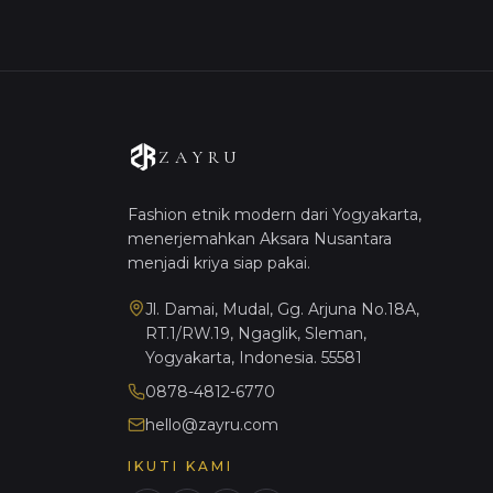
ZAYRU
Fashion etnik modern dari Yogyakarta,
menerjemahkan Aksara Nusantara
menjadi kriya siap pakai.
Jl. Damai, Mudal, Gg. Arjuna No.18A,
RT.1/RW.19, Ngaglik, Sleman,
Yogyakarta, Indonesia. 55581
0878-4812-6770
hello@zayru.com
IKUTI KAMI