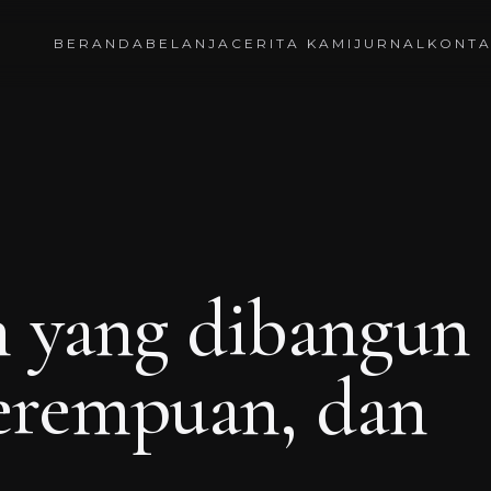
BERANDA
BELANJA
CERITA KAMI
JURNAL
KONT
 yang dibangun
perempuan, dan