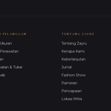
N PELANGGAN
TENTANG ZAYRU
Ukuran
Tentang Zayru
 Perawatan
Kenapa Kami
an
Keberlanjutan
lian & Tukar
Jurnal
wab
Fashion Show
Pameran
Pencapaian
Lokasi Mitra