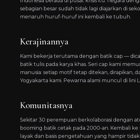
Indonesia berada di pusat krisis itu: negara deng
sebagian besar sudah tidak lagi diajarkan di s
menaruh huruf-huruf ini kembali ke tubuh.
Kerajinannya
Kami bekerja terutama dengan batik cap — di
batik tulis pada karya khas. Seri cap kami m
manusia: setiap motif tetap ditekan, dirapikan, d
Yogyakarta kami. Pewarna alami muncul di lini Lir
Komunitasnya
Sekitar 30 perempuan berkolaborasi dengan ate
booming batik cetak pada 2000-an. Kembali ke 
layak dan basis pengetahuan yang hampir tidak 