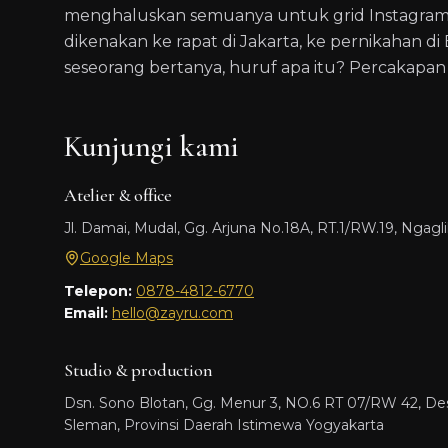
menghaluskan semuanya untuk grid Instagram.
dikenakan ke rapat di Jakarta, ke pernikahan d
seseorang bertanya, huruf apa itu? Percakapan
Kunjungi kami
Atelier & office
Jl. Damai, Mudal, Gg. Arjuna No.18A, RT.1/RW.19, Ngagli
Google Maps
Telepon:
0878-4812-6770
Email:
hello@zayru.com
Studio & production
Dsn. Sono Blotan, Gg. Menur 3, NO.6 RT 07/RW 42, D
Sleman, Provinsi Daerah Istimewa Yogyakarta