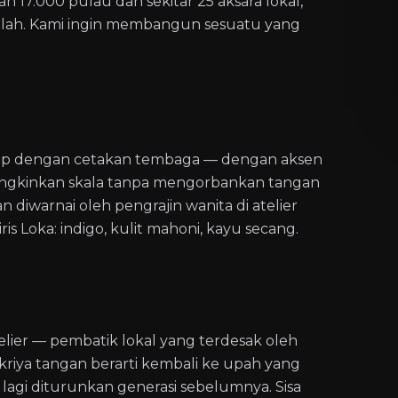
an 17.000 pulau dan sekitar 25 aksara lokal,
ekolah. Kami ingin membangun sesuatu yang
cap dengan cetakan tembaga — dengan aksen
emungkinkan skala tanpa mengorbankan tangan
an diwarnai oleh pengrajin wanita di atelier
is Loka: indigo, kulit mahoni, kayu secang.
lier — pembatik lokal yang terdesak oleh
kriya tangan berarti kembali ke upah yang
lagi diturunkan generasi sebelumnya. Sisa